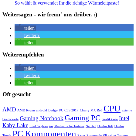
So wählt & verwendet Ihr die richtige Wärmeleitpaste!
Weitersagen - wir freun' uns drüber. :)
teilen
twittern
teilen
Weiterempfehlen
teilen
twittern
teilen
Oft gesucht
CPU
AMD
AMD Ryzen
android
Budget PC
CES 2017
Cherry MX Red
externe
Gaming PC
Gaming Notebook
Intel
Grafikkarte
Grafikkarte
Kaby Lake
Intel Skylake
ios
Mechanische Tastatur
Netzteil
Oculus Rift
Oculus
PC Komponenten
Touch
Razer
Roomscale VR
tablet
Tastatur